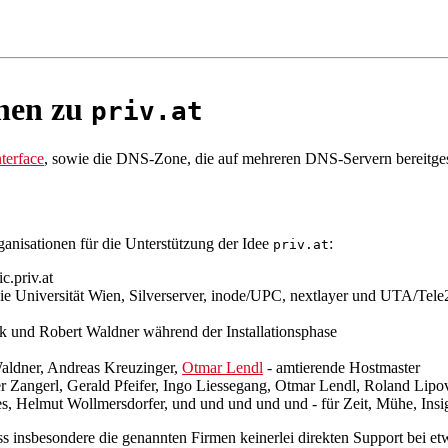
onen zu
priv.at
terface
, sowie die DNS-Zone, die auf mehreren DNS-Servern bereitgest
anisationen für die Unterstützung der Idee
:
priv.at
c.priv.at
die Universität Wien, Silverserver, inode/UPC, nextlayer und UTA/Tele
ck und Robert Waldner während der Installationsphase
aldner, Andreas Kreuzinger,
Otmar Lendl
- amtierende Hostmaster
 Zangerl, Gerald Pfeifer, Ingo Liessegang, Otmar Lendl, Roland Lipo
s, Helmut Wollmersdorfer, und und und und und - für Zeit, Mühe, Insi
ass insbesondere die genannten Firmen keinerlei direkten Support bei 