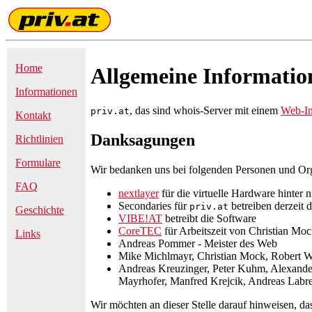
Home
Allgemeine Informati
Informationen
, das sind whois-Server mit einem
Web-In
priv.at
Kontakt
Danksagungen
Richtlinien
Formulare
Wir bedanken uns bei folgenden Personen und Org
FAQ
nextlayer
für die virtuelle Hardware hinter ni
Secondaries für
betreiben derzeit 
priv.at
Geschichte
VIBE!AT
betreibt die Software
CoreTEC
für Arbeitszeit von Christian Mo
Links
Andreas Pommer - Meister des Web
Mike Michlmayr, Christian Mock, Robert W
Andreas Kreuzinger, Peter Kuhm, Alexander
Mayrhofer, Manfred Krejcik, Andreas Labre
Wir möchten an dieser Stelle darauf hinweisen, d